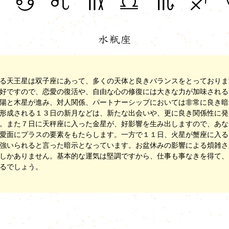
る天王星は双子座にあって、多くの天体と良きバランスをとっておりま
好ですので、恋愛の復活や、自由な心の修復には大きな力が加味される
陽と木星が進み、対人関係、パートナーシップにおいては非常に良き暗
形成される１３日の新月などは、新たな出会いや、更に良き関係性に発
。また７日に天秤座に入った金星が、好影響を生み出しますので、あな
愛面にプラスの要素をもたらします。一方で１１日、火星が蟹座に入る
強いられると言った暗示となっています。お盆休みの影響による煩雑さ
しかありません。基本的な運気は堅調ですから、仕事も事なきを得て、
るでしょう。